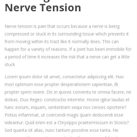
Nerve Tension
Nerve tension is pain that occurs because a nerve is being
compressed or stuck in its surrounding tissue which prevents it
from moving within its tract like it normally does. This can
happen for a variety of reasons. If a joint has been immobile for
a period of time it increases the risk that a nerve can get a little
stuck
Lorem ipsum dolor sit amet, consectetur adipiscing elit. Huic
mori optimum esse propter desperationem sapientiae, illi
propter spem vivere. Dic in quovis conventu te omnia facere, ne
doleas. Duo Reges: constructio interrete. Hosne igitur laudas et
hanc eorum, inquam, sententiam sequi nos censes oportere?
Potius inflammat, ut coercendi magis quam dedocendi esse
videantur. Quid enim est a Chrysippo praetermissum in Stoicis?
Sed quanta sit alias, nunc tantum possitne esse tanta. Ne