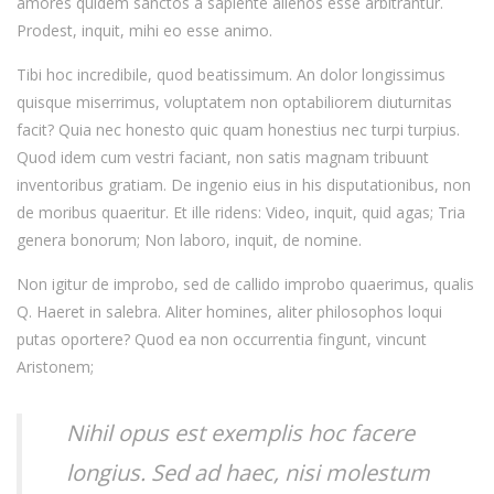
amores quidem sanctos a sapiente alienos esse arbitrantur.
Prodest, inquit, mihi eo esse animo.
Tibi hoc incredibile, quod beatissimum. An dolor longissimus
quisque miserrimus, voluptatem non optabiliorem diuturnitas
facit? Quia nec honesto quic quam honestius nec turpi turpius.
Quod idem cum vestri faciant, non satis magnam tribuunt
inventoribus gratiam. De ingenio eius in his disputationibus, non
de moribus quaeritur. Et ille ridens: Video, inquit, quid agas; Tria
genera bonorum; Non laboro, inquit, de nomine.
Non igitur de improbo, sed de callido improbo quaerimus, qualis
Q. Haeret in salebra. Aliter homines, aliter philosophos loqui
putas oportere? Quod ea non occurrentia fingunt, vincunt
Aristonem;
Nihil opus est exemplis hoc facere
longius. Sed ad haec, nisi molestum