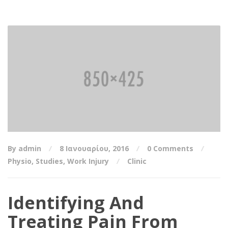
By admin
8 Ιανουαρίου, 2016
0 Comments
Physio
,
Studies
,
Work Injury
Clinic
Identifying And
Treating Pain From