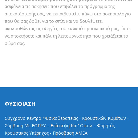
ασφάλεια τις ασκήσεις που επιβάλει το πρόγραμμα της
αποκατάστασής σας, να εκπαιδευτείτε πάνω στο ασκησιολόγιο
που θα σας δοθεί για το σπίτι και να δουλέψετε,
ακολουθώντας τις οδηγίες του ειδικού προσωπικού μας, ώστε
να αποκτήσετε και πάλι τη λειτουργικότητα που χρειάζεται το
σώμα σας.
ΦΥΣΙΟΙΑΣΗ
Σύγχρονο Κέντρο Φυσικοθεραπείας - Κρουστικών Κυμάτων -
Σύμβαση Με ΕΟΠΥΥ – Επίσκεψη Κατ' Οίκον – Φορητός
Κρουστικός Υπέρηχος - Πρόσβαση ΑΜΕΑ